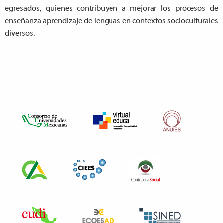
e
g
r
e
s
a
do
s
, quien
e
s
c
ontrib
u
y
e
n a mej
o
r
a
r los p
r
o
ce
sos de
e
nseñ
a
n
z
a
a
p
r
e
ndi
z
a
je de len
g
u
a
s en
c
onte
x
tos
s
o
c
iocultur
a
les
dive
r
sos.