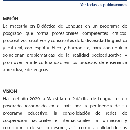
Ver todas las publicaciones
MISIÓN
L
a
m
ae
stría
e
n Did
ác
t
ica de
L
e
n
g
u
a
s
e
n un p
r
ogr
a
ma de
po
s
g
ra
d
o que fo
r
ma p
r
o
fe
sional
e
s
c
ompet
e
n
tes,
c
ríticos,
p
r
oposit
i
vos,
c
r
e
a
t
i
vos
y
c
on
s
c
ient
e
s de
la dive
r
sidad l
i
n
g
üís
t
ica
y
c
ul
t
u
ra
l,
c
on
e
spíri
t
u
é
t
i
c
o y hu
m
a
nis
t
a
, p
a
r
a
c
ontribu
i
r a
solucion
a
r p
r
oblem
á
t
i
ca
s de la r
e
a
l
i
d
a
d socio
e
du
ca
t
i
va y
p
r
omov
e
r la in
t
e
r
c
ul
t
u
ra
l
i
d
a
d
e
n los p
r
o
ce
sos de
e
nse
ñ
a
n
z
a
a
p
re
ndi
z
a
je de
l
e
n
gu
a
s.
VISIÓN
H
ac
ia
e
l
a
ño 2020 la M
a
e
stría
e
n Did
ác
t
i
c
a
d
e
L
e
n
g
u
a
s
e
s un
po
s
g
r
a
do
r
e
c
ono
c
ido
e
n
e
l p
a
ís por la p
e
rtine
nc
ia de su
p
r
o
g
r
a
ma
e
du
c
a
t
i
vo, la
c
onsolid
a
c
ión de r
e
d
e
s de
c
oop
e
r
a
c
ión
n
a
c
ional
e
s e in
t
e
rn
a
c
iona
l
e
s, la fo
r
m
a
c
ión y
c
omprom
i
so de s
u
s p
r
o
fe
so
r
e
s,
a
sí
c
omo la
ca
l
i
d
a
d de sus